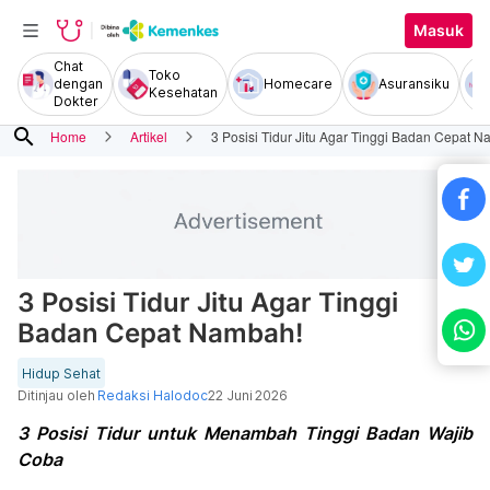
Masuk
Chat
Toko
dengan
Homecare
Asuransiku
Kesehatan
Dokter
search
Home
Artikel
3 Posisi Tidur Jitu Agar Tinggi Badan Cepat 
3 Posisi Tidur Jitu Agar Tinggi
Badan Cepat Nambah!
Hidup Sehat
Ditinjau oleh
Redaksi Halodoc
22 Juni 2026
3 Posisi Tidur untuk Menambah Tinggi Badan Wajib
Coba