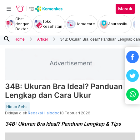
Masuk
Chat
Toko
dengan
Homecare
Asuransiku
Kesehatan
Dokter
search
Home
Artikel
34B: Ukuran Bra Ideal? Panduan Lengkap dan
34B: Ukuran Bra Ideal? Panduan
Lengkap dan Cara Ukur
Hidup Sehat
Ditinjau oleh
Redaksi Halodoc
18 Februari 2026
34B: Ukuran Bra Ideal? Panduan Lengkap & Tips