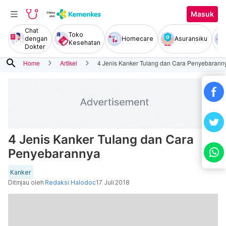
Masuk
Chat
Toko
dengan
Homecare
Asuransiku
Kesehatan
Dokter
search
Home
Artikel
4 Jenis Kanker Tulang dan Cara Penyebarann
4 Jenis Kanker Tulang dan Cara
Penyebarannya
Kanker
Ditinjau oleh
Redaksi Halodoc
17 Juli 2018