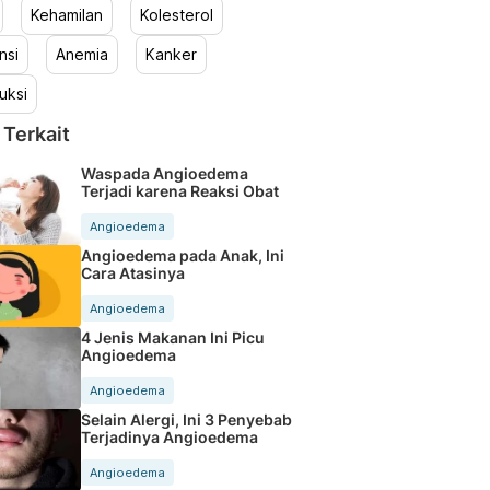
Kehamilan
Kolesterol
nsi
Anemia
Kanker
uksi
 Terkait
Waspada Angioedema
Terjadi karena Reaksi Obat
Angioedema
Angioedema pada Anak, Ini
Cara Atasinya
Angioedema
4 Jenis Makanan Ini Picu
Angioedema
Angioedema
Selain Alergi, Ini 3 Penyebab
Terjadinya Angioedema
Angioedema