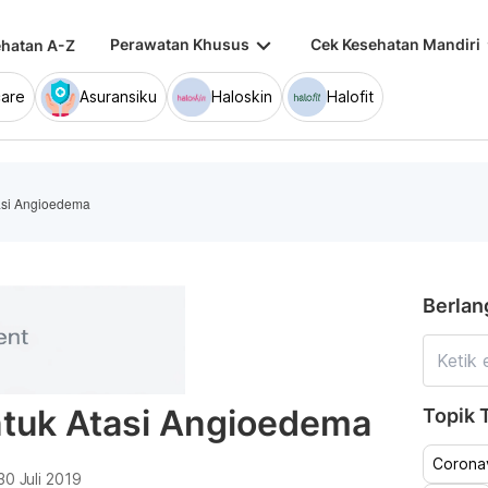
keyboard_arrow_down
keybo
Perawatan Khusus
Cek Kesehatan Mandiri
hatan A-Z
are
Asuransiku
Haloskin
Halofit
asi Angioedema
Berlan
tuk Atasi Angioedema
Topik T
Coronav
30 Juli 2019