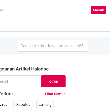
ard_arrow_down
Masuk
search
gganan Artikel Halodoc
Kirim
erkini
Lihat Semua
irus
Diabetes
Jantung