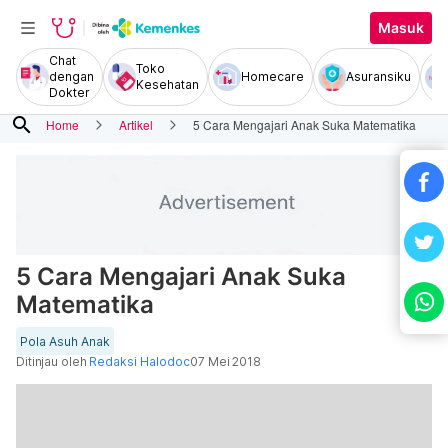
Masuk
Chat
Toko
dengan
Homecare
Asuransiku
Kesehatan
Dokter
search
Home
Artikel
5 Cara Mengajari Anak Suka Matematika
5 Cara Mengajari Anak Suka
Matematika
Pola Asuh Anak
Ditinjau oleh
Redaksi Halodoc
07 Mei 2018