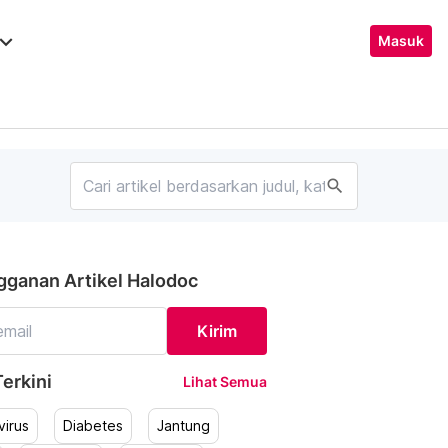
ard_arrow_down
Masuk
search
gganan Artikel Halodoc
Kirim
erkini
Lihat Semua
irus
Diabetes
Jantung