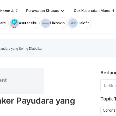
keyboard_arrow_down
keybo
Perawatan Khusus
Cek Kesehatan Mandiri
hatan A-Z
are
Asuransiku
Haloskin
Halofit
ayudara yang Sering Diabaikan
Berlan
nker Payudara yang
Topik T
Coronav