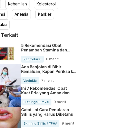
Kehamilan
Kolesterol
nsi
Anemia
Kanker
uksi
 Terkait
5 Rekomendasi Obat
Penambah Stamina dan
Performa Pria Dewasa
8 menit
Reproduksi
Ada Benjolan di Bibir
Kemaluan, Kapan Periksa ke
Dokter?
7 menit
Vaginitis
Ini 7 Rekomendasi Obat
Kuat Pria yang Aman dan
Efektif
9 menit
Disfungsi Ereksi
Catat, Ini Cara Penularan
Sifilis yang Harus Diketahui
9 menit
Skrining Sifilis / TPHA