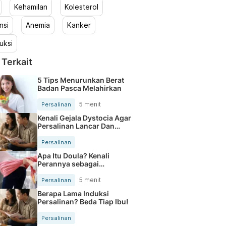
Kehamilan
Kolesterol
nsi
Anemia
Kanker
uksi
 Terkait
5 Tips Menurunkan Berat
Badan Pasca Melahirkan
5 menit
Persalinan
Kenali Gejala Dystocia Agar
Persalinan Lancar Dan
Aman
Persalinan
Apa Itu Doula? Kenali
Perannya sebagai
Pendamping Persalinan
5 menit
Persalinan
Berapa Lama Induksi
Persalinan? Beda Tiap Ibu!
Persalinan