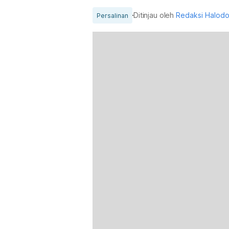
Ditinjau oleh
Redaksi Halod
Persalinan