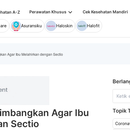
keyboard_arrow_down
keybo
Perawatan Khusus
Cek Kesehatan Mandiri
hatan A-Z
are
Asuransiku
Haloskin
Halofit
gkan Agar Ibu Melahirkan dengan Sectio
Berlan
timbangkan Agar Ibu
Topik T
an Sectio
Coronav