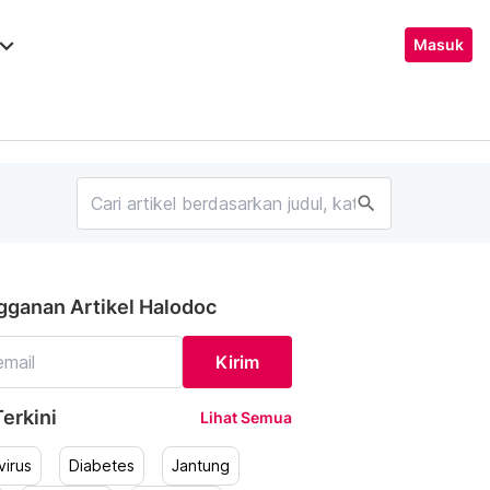
ard_arrow_down
Masuk
search
gganan Artikel Halodoc
Kirim
erkini
Lihat Semua
irus
Diabetes
Jantung