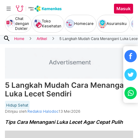
Masuk
Chat
Toko
dengan
Homecare
Asuransiku
Kesehatan
Dokter
search
Home
Artikel
5 Langkah Mudah Cara Menangani Luka Lecet
5 Langkah Mudah Cara Menangani
Luka Lecet Sendiri
Hidup Sehat
Ditinjau oleh
Redaksi Halodoc
13 Mei 2026
Tips Cara Menangani Luka Lecet Agar Cepat Pulih