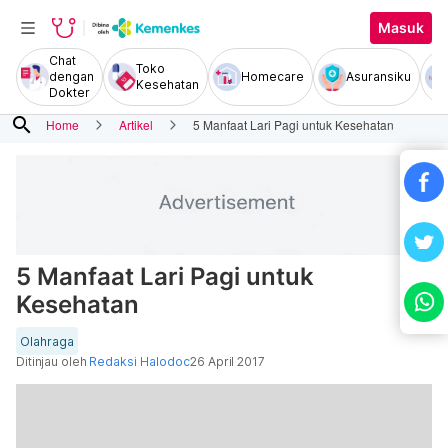
Masuk
Chat
Toko
dengan
Homecare
Asuransiku
Kesehatan
Dokter
search
Home
Artikel
5 Manfaat Lari Pagi untuk Kesehatan
5 Manfaat Lari Pagi untuk
Kesehatan
Olahraga
Ditinjau oleh
Redaksi Halodoc
26 April 2017