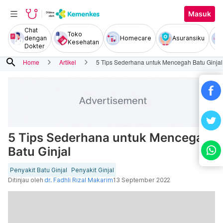
Masuk
Chat
Toko
dengan
Homecare
Asuransiku
Kesehatan
Dokter
search
Home
Artikel
5 Tips Sederhana untuk Mencegah Batu Ginjal
5 Tips Sederhana untuk Mencegah
Batu Ginjal
Penyakit Batu Ginjal
Penyakit Ginjal
Ditinjau oleh
dr. Fadhli Rizal Makarim
13 September 2022