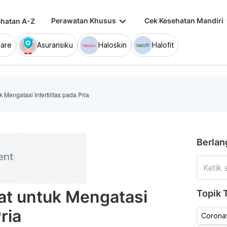
keyboard_arrow_down
keybo
Perawatan Khusus
Cek Kesehatan Mandiri
hatan A-Z
are
Asuransiku
Haloskin
Halofit
 Mengatasi Infertilitas pada Pria
Berlan
at untuk Mengatasi
Topik T
ria
Coronav