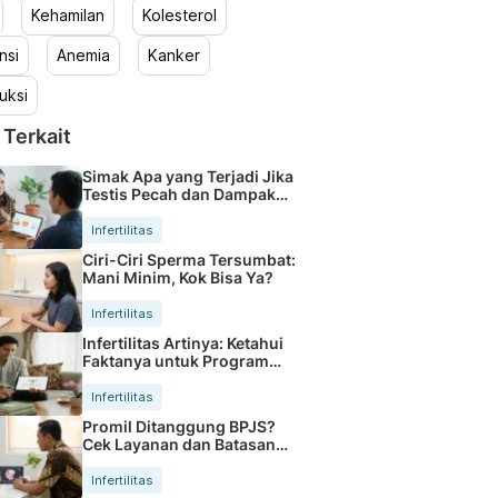
Kehamilan
Kolesterol
nsi
Anemia
Kanker
uksi
 Terkait
Simak Apa yang Terjadi Jika
Testis Pecah dan Dampak
Fatalnya
Infertilitas
Ciri-Ciri Sperma Tersumbat:
Mani Minim, Kok Bisa Ya?
Infertilitas
Infertilitas Artinya: Ketahui
Faktanya untuk Program
Hamil
Infertilitas
Promil Ditanggung BPJS?
Cek Layanan dan Batasan
Lengkap
Infertilitas