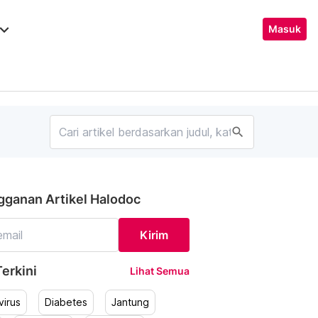
ard_arrow_down
Masuk
search
gganan Artikel Halodoc
Kirim
erkini
Lihat Semua
irus
Diabetes
Jantung