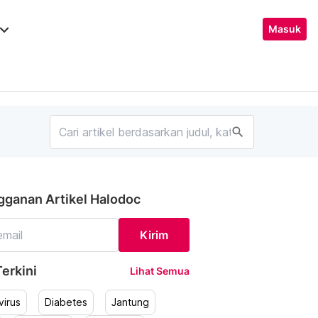
ard_arrow_down
Masuk
search
gganan Artikel Halodoc
Kirim
erkini
Lihat Semua
irus
Diabetes
Jantung