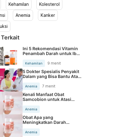
Kehamilan
Kolesterol
nsi
Anemia
Kanker
uksi
 Terkait
Ini 5 Rekomendasi Vitamin
Penambah Darah untuk Ibu
Hamil
9 menit
Kehamilan
5 Dokter Spesialis Penyakit
Dalam yang Bisa Bantu Atasi
Gejala Anemia
7 menit
Anemia
Kenali Manfaat Obat
Samcobion untuk Atasi
Anemia
Anemia
Obat Apa yang
Meningkatkan Darah
dengan Cepat? Cek di Sini
Anemia