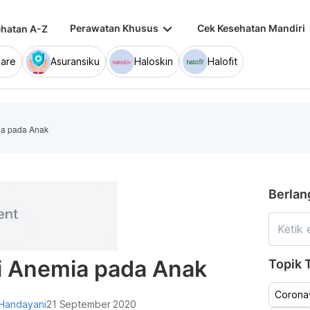
keyboard_arrow_down
keybo
Perawatan Khusus
Cek Kesehatan Mandiri
hatan A-Z
are
Asuransiku
Haloskin
Halofit
ia pada Anak
Berlan
i Anemia pada Anak
Topik T
Coronav
 Handayani
21 September 2020