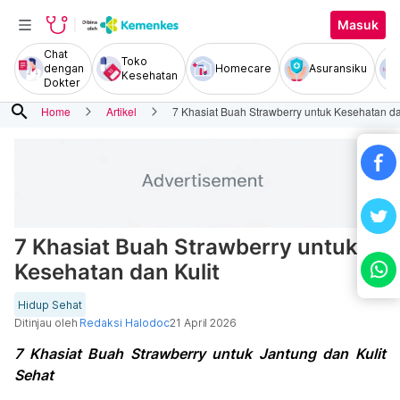
Masuk
Chat
Toko
dengan
Homecare
Asuransiku
Kesehatan
Dokter
search
Home
Artikel
7 Khasiat Buah Strawberry untuk Kesehatan da
7 Khasiat Buah Strawberry untuk
Kesehatan dan Kulit
Hidup Sehat
Ditinjau oleh
Redaksi Halodoc
21 April 2026
7 Khasiat Buah Strawberry untuk Jantung dan Kulit
Sehat