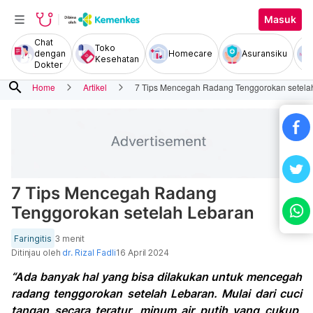
Masuk
Chat
Toko
dengan
Homecare
Asuransiku
Kesehatan
Dokter
search
Home
Artikel
7 Tips Mencegah Radang Tenggorokan setela
7 Tips Mencegah Radang
Tenggorokan setelah Lebaran
Faringitis
3 menit
Ditinjau oleh
dr. Rizal Fadli
16 April 2024
“Ada banyak hal yang bisa dilakukan untuk mencegah
radang tenggorokan setelah Lebaran. Mulai dari cuci
tangan secara teratur, minum air putih yang cukup,