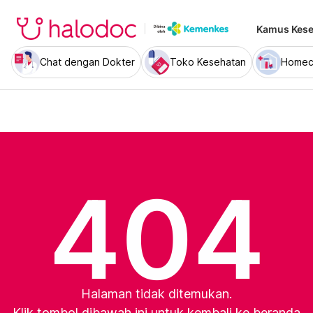
Kamus Kese
Chat dengan Dokter
Toko Kesehatan
Homec
404
Halaman tidak ditemukan.
Klik tombol dibawah ini untuk kembali ke beranda