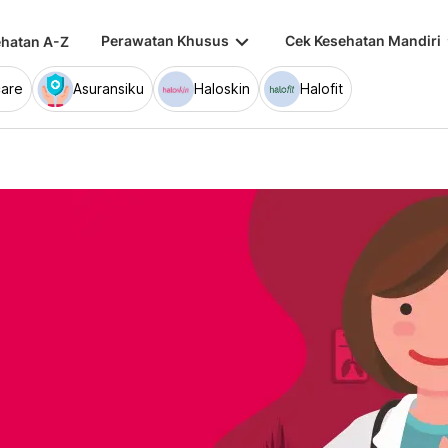
keyboard_arrow_down
keybo
Perawatan Khusus
Cek Kesehatan Mandiri
hatan A-Z
are
Asuransiku
Haloskin
Halofit