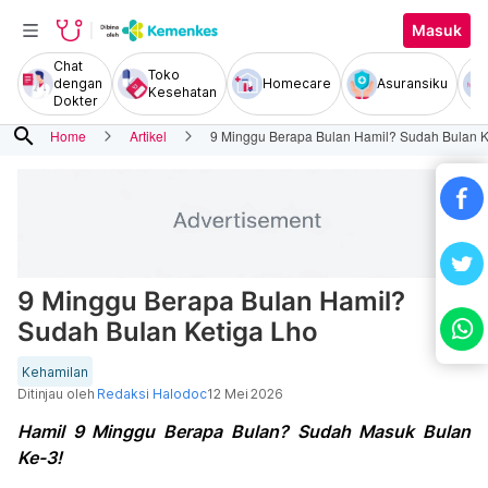
Masuk
Chat
Toko
dengan
Homecare
Asuransiku
Kesehatan
Dokter
search
Home
Artikel
9 Minggu Berapa Bulan Hamil? Sudah Bulan K
9 Minggu Berapa Bulan Hamil?
Sudah Bulan Ketiga Lho
Kehamilan
Ditinjau oleh
Redaksi Halodoc
12 Mei 2026
Hamil 9 Minggu Berapa Bulan? Sudah Masuk Bulan
Ke-3!