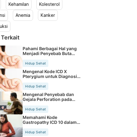
Kehamilan
Kolesterol
nsi
Anemia
Kanker
uksi
 Terkait
Pahami Berbagai Hal yang
Menjadi Penyebab Buta
Warna
Hidup Sehat
Mengenal Kode ICD X
Pterygium untuk Diagnosis
Mata
Hidup Sehat
Mengenal Penyebab dan
Gejala Perforation pada
Tubuh
Hidup Sehat
Memahami Kode
Gastropathy ICD 10 dalam
Rekam Medis Pasien
Hidup Sehat