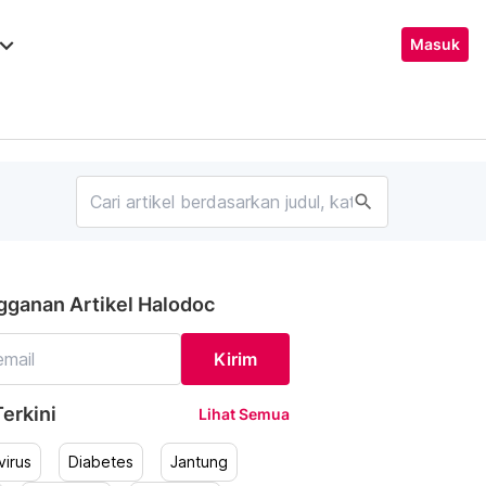
ard_arrow_down
Masuk
search
gganan Artikel Halodoc
Kirim
erkini
Lihat Semua
irus
Diabetes
Jantung