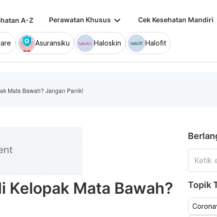
keyboard_arrow_down
keybo
Perawatan Khusus
Cek Kesehatan Mandiri
hatan A-Z
are
Asuransiku
Haloskin
Halofit
opak Mata Bawah? Jangan Panik!
Berlan
 di Kelopak Mata Bawah?
Topik T
Coronav