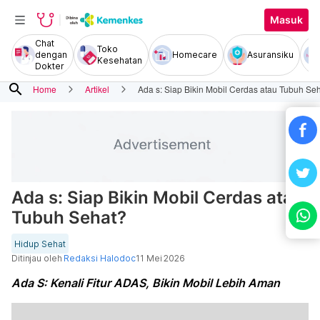
Masuk
Chat
Toko
dengan
Homecare
Asuransiku
Kesehatan
Dokter
search
Home
Artikel
Ada s: Siap Bikin Mobil Cerdas atau Tubuh Se
Ada s: Siap Bikin Mobil Cerdas atau
Tubuh Sehat?
Hidup Sehat
Ditinjau oleh
Redaksi Halodoc
11 Mei 2026
Ada S: Kenali Fitur ADAS, Bikin Mobil Lebih Aman