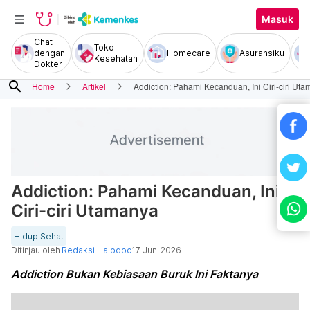
Masuk
Chat
Toko
dengan
Homecare
Asuransiku
Kesehatan
Dokter
search
Home
Artikel
Addiction: Pahami Kecanduan, Ini Ciri-ciri Ut
Addiction: Pahami Kecanduan, Ini
Ciri-ciri Utamanya
Hidup Sehat
Ditinjau oleh
Redaksi Halodoc
17 Juni 2026
Addiction Bukan Kebiasaan Buruk Ini Faktanya