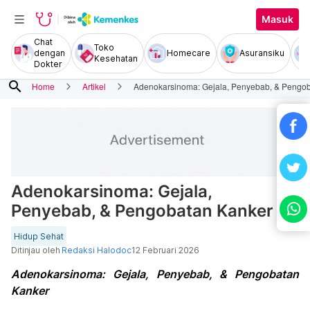
Masuk
Chat
Toko
dengan
Homecare
Asuransiku
Kesehatan
Dokter
search
Home
Artikel
Adenokarsinoma: Gejala, Penyebab, & Pengo
Adenokarsinoma: Gejala,
Penyebab, & Pengobatan Kanker
Hidup Sehat
Ditinjau oleh
Redaksi Halodoc
12 Februari 2026
Adenokarsinoma: Gejala, Penyebab, & Pengobatan
Kanker