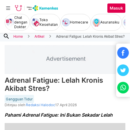
Masuk
Chat
Toko
dengan
Homecare
Asuransiku
Kesehatan
Dokter
search
Home
Artikel
Adrenal Fatigue: Lelah Kronis Akibat Stres?
Adrenal Fatigue: Lelah Kronis
Akibat Stres?
Gangguan Tidur
Ditinjau oleh
Redaksi Halodoc
17 April 2026
Pahami Adrenal Fatigue: Ini Bukan Sekadar Lelah