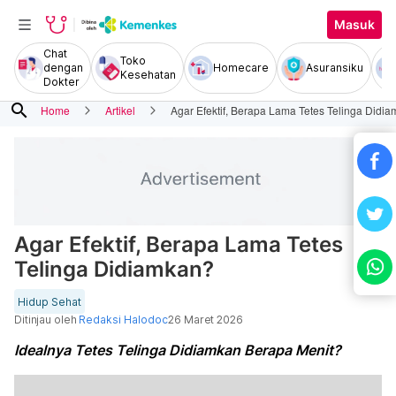
Masuk
Chat
Toko
dengan
Homecare
Asuransiku
Kesehatan
Dokter
search
Home
Artikel
Agar Efektif, Berapa Lama Tetes Telinga Didi
Agar Efektif, Berapa Lama Tetes
Telinga Didiamkan?
Hidup Sehat
Ditinjau oleh
Redaksi Halodoc
26 Maret 2026
Idealnya Tetes Telinga Didiamkan Berapa Menit?