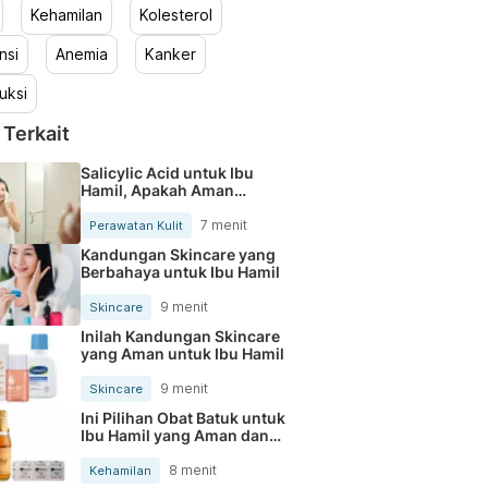
Kehamilan
Kolesterol
nsi
Anemia
Kanker
uksi
 Terkait
Salicylic Acid untuk Ibu
Hamil, Apakah Aman
Digunakan?
7 menit
Perawatan Kulit
Kandungan Skincare yang
Berbahaya untuk Ibu Hamil
9 menit
Skincare
Inilah Kandungan Skincare
yang Aman untuk Ibu Hamil
9 menit
Skincare
Ini Pilihan Obat Batuk untuk
Ibu Hamil yang Aman dan
Tersedia di Apotek
8 menit
Kehamilan