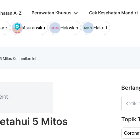
keyboard_arrow_down
keybo
Perawatan Khusus
Cek Kesehatan Mandiri
hatan A-Z
are
Asuransiku
Haloskin
Halofit
5 Mitos Kehamilan Ini
Berlan
etahui 5 Mitos
Topik T
Coronav