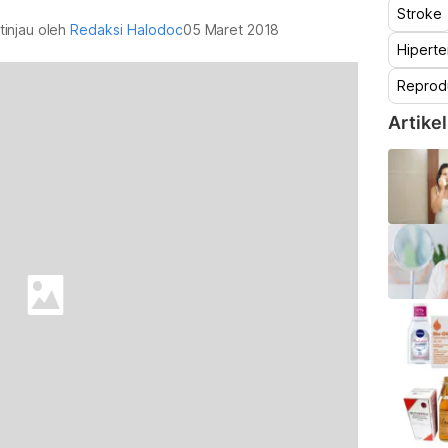
Stroke
tinjau oleh
Redaksi Halodoc
05 Maret 2018
Hiperte
Reprod
Artikel