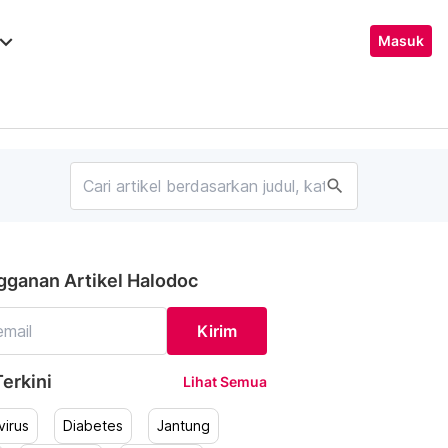
ard_arrow_down
Masuk
search
gganan Artikel Halodoc
Kirim
erkini
Lihat Semua
irus
Diabetes
Jantung