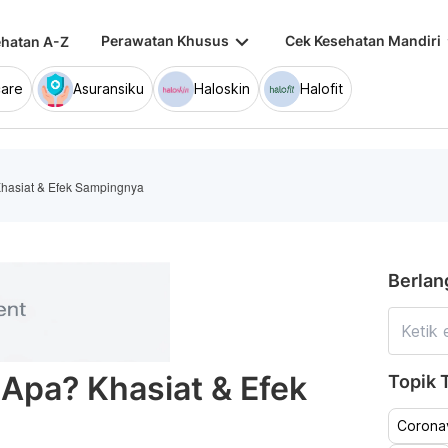
keyboard_arrow_down
keybo
Perawatan Khusus
Cek Kesehatan Mandiri
hatan A-Z
are
Asuransiku
Haloskin
Halofit
Khasiat & Efek Sampingnya
Berlan
 Apa? Khasiat & Efek
Topik T
Coronav