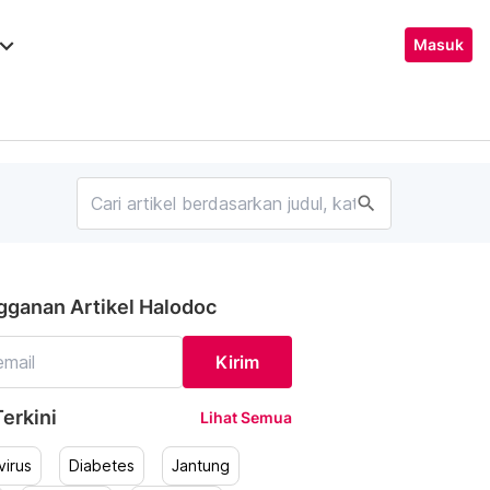
ard_arrow_down
Masuk
search
gganan Artikel Halodoc
Kirim
erkini
Lihat Semua
irus
Diabetes
Jantung