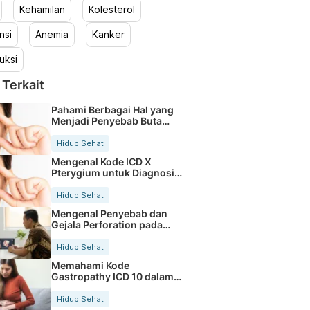
Kehamilan
Kolesterol
nsi
Anemia
Kanker
uksi
 Terkait
Pahami Berbagai Hal yang
Menjadi Penyebab Buta
Warna
Hidup Sehat
Mengenal Kode ICD X
Pterygium untuk Diagnosis
Mata
Hidup Sehat
Mengenal Penyebab dan
Gejala Perforation pada
Tubuh
Hidup Sehat
Memahami Kode
Gastropathy ICD 10 dalam
Rekam Medis Pasien
Hidup Sehat