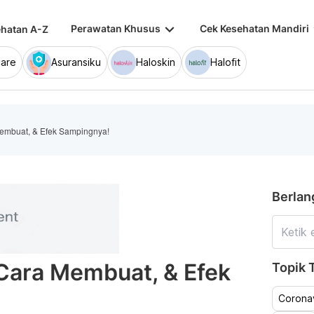
keyboard_arrow_down
keybo
Perawatan Khusus
Cek Kesehatan Mandiri
hatan A-Z
are
Asuransiku
Haloskin
Halofit
Membuat, & Efek Sampingnya!
Berlan
 Cara Membuat, & Efek
Topik T
Coronav