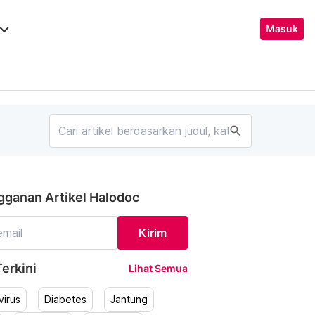
ard_arrow_down
Masuk
search
gganan Artikel Halodoc
Kirim
erkini
Lihat Semua
irus
Diabetes
Jantung