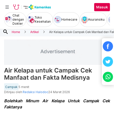
Masuk
Chat
Toko
dengan
Homecare
Asuransiku
Kesehatan
Dokter
search
Home
Artikel
Air Kelapa untuk Campak Cek Manfaat dan Fa
Air Kelapa untuk Campak Cek
Manfaat dan Fakta Medisnya
Campak
5 menit
Ditinjau oleh
Redaksi Halodoc
24 Maret 2026
Bolehkah Minum Air Kelapa Untuk Campak Cek
Faktanya