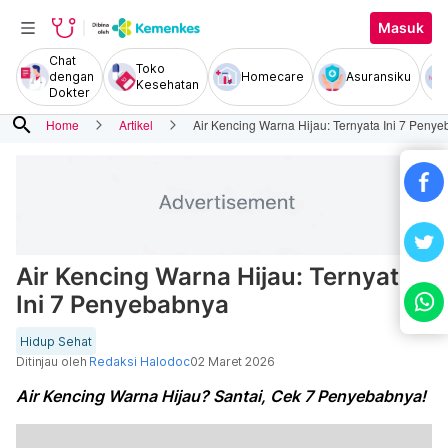
Masuk
Chat
Toko
dengan
Homecare
Asuransiku
Kesehatan
Dokter
search
Home
Artikel
Air Kencing Warna Hijau: Ternyata Ini 7 Peny
Air Kencing Warna Hijau: Ternyata
Ini 7 Penyebabnya
Hidup Sehat
Ditinjau oleh
Redaksi Halodoc
02 Maret 2026
Air Kencing Warna Hijau? Santai, Cek 7 Penyebabnya!