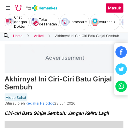
Masuk
Chat
Toko
dengan
Homecare
Asuransiku
Kesehatan
Dokter
search
Home
Artikel
Akhirnya! Ini Ciri-Ciri Batu Ginjal Sembuh
Akhirnya! Ini Ciri-Ciri Batu Ginjal
Sembuh
Hidup Sehat
Ditinjau oleh
Redaksi Halodoc
23 Juni 2026
Ciri-ciri Batu Ginjal Sembuh: Jangan Keliru Lagi!