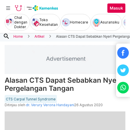
Masuk
Chat
Toko
dengan
Homecare
Asuransiku
Kesehatan
Dokter
search
Home
Artikel
Alasan CTS Dapat Sebabkan Nyeri Pergelang
Alasan CTS Dapat Sebabkan Nyeri
Pergelangan Tangan
CTS Carpal Tunnel Syndrome
Ditinjau oleh
dr. Verury Verona Handayani
26 Agustus 2020