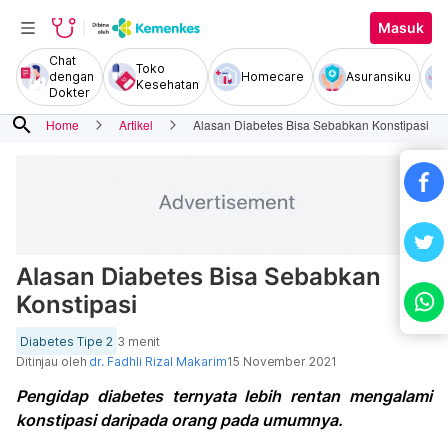
Masuk
Chat
Toko
dengan
Homecare
Asuransiku
Kesehatan
Dokter
search
Home
Artikel
Alasan Diabetes Bisa Sebabkan Konstipasi
Alasan Diabetes Bisa Sebabkan
Konstipasi
Diabetes Tipe 2
3 menit
Ditinjau oleh
dr. Fadhli Rizal Makarim
15 November 2021
Pengidap diabetes ternyata lebih rentan mengalami
konstipasi daripada orang pada umumnya.