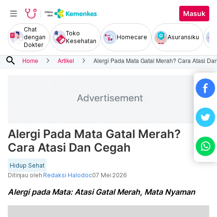
Masuk
Chat
Toko
dengan
Homecare
Asuransiku
Kesehatan
Dokter
search
Home
Artikel
Alergi Pada Mata Gatal Merah? Cara Atasi D
Alergi Pada Mata Gatal Merah?
Cara Atasi Dan Cegah
Hidup Sehat
Ditinjau oleh
Redaksi Halodoc
07 Mei 2026
Alergi pada Mata: Atasi Gatal Merah, Mata Nyaman