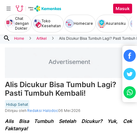
Masuk
Chat
Toko
dengan
Homecare
Asuransiku
Kesehatan
Dokter
search
Home
Artikel
Alis Dicukur Bisa Tumbuh Lagi? Pasti Tumbuh 
Alis Dicukur Bisa Tumbuh Lagi?
Pasti Tumbuh Kembali!
Hidup Sehat
Ditinjau oleh
Redaksi Halodoc
06 Mei 2026
Alis Bisa Tumbuh Setelah Dicukur? Yuk, Cek
Faktanya!