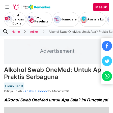
Masuk
Chat
Toko
dengan
Homecare
Asuransiku
Kesehatan
Dokter
search
Home
Artikel
Alkohol Swab OneMed: Untuk Apa? Praktis S
Alkohol Swab OneMed: Untuk Apa?
Praktis Serbaguna
Hidup Sehat
Ditinjau oleh
Redaksi Halodoc
27 Maret 2026
Alkohol Swab OneMed untuk Apa Saja? Ini Fungsinya!