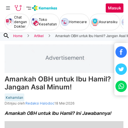
Masuk
Chat
Toko
dengan
Homecare
Asuransiku
Kesehatan
Dokter
search
Home
Artikel
Amankah OBH untuk Ibu Hamil? Jangan Asal 
Amankah OBH untuk Ibu Hamil?
Jangan Asal Minum!
Kehamilan
Ditinjau oleh
Redaksi Halodoc
18 Mei 2026
Amankah OBH untuk Ibu Hamil? Ini Jawabannya!