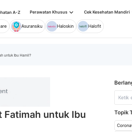
keyboard_arrow_down
keybo
Perawatan Khusus
Cek Kesehatan Mandiri
hatan A-Z
are
Asuransiku
Haloskin
Halofit
h untuk Ibu Hamil?
Berlan
Fatimah untuk Ibu
Topik T
Coronav