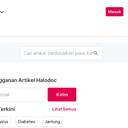
ard_arrow_down
Masuk
search
gganan Artikel Halodoc
Kirim
erkini
Lihat Semua
irus
Diabetes
Jantung