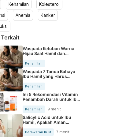
Kehamilan
Kolesterol
nsi
Anemia
Kanker
uksi
 Terkait
Waspada Ketuban Warna
Hijau Saat Hamil dan
Penanganannya
Kehamilan
Waspada 7 Tanda Bahaya
Ibu Hamil yang Harus
Diperhatikan
Kehamilan
Ini 5 Rekomendasi Vitamin
Penambah Darah untuk Ibu
Hamil
9 menit
Kehamilan
Salicylic Acid untuk Ibu
Hamil, Apakah Aman
Digunakan?
7 menit
Perawatan Kulit