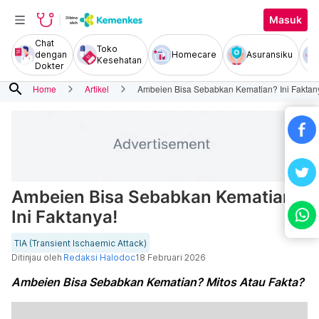
Masuk
Chat
Toko
dengan
Homecare
Asuransiku
Kesehatan
Dokter
search
Home
Artikel
Ambeien Bisa Sebabkan Kematian? Ini Faktan
Ambeien Bisa Sebabkan Kematian?
Ini Faktanya!
TIA (Transient Ischaemic Attack)
Ditinjau oleh
Redaksi Halodoc
18 Februari 2026
Ambeien Bisa Sebabkan Kematian? Mitos Atau Fakta?