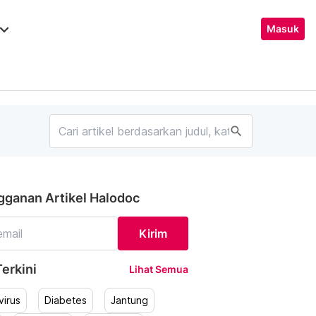
ard_arrow_down
Masuk
search
gganan Artikel Halodoc
Kirim
erkini
Lihat Semua
irus
Diabetes
Jantung