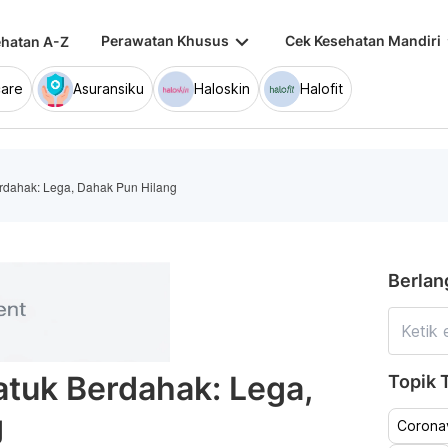
keyboard_arrow_down
keybo
Perawatan Khusus
Cek Kesehatan Mandiri
hatan A-Z
are
Asuransiku
Haloskin
Halofit
rdahak: Lega, Dahak Pun Hilang
Berlan
tuk Berdahak: Lega,
Topik T
g
Coronav