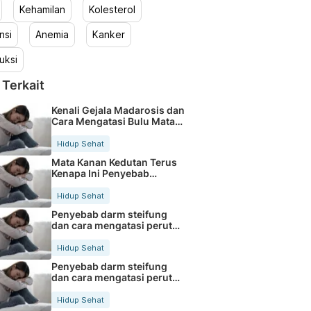
Kehamilan
Kolesterol
nsi
Anemia
Kanker
uksi
 Terkait
Kenali Gejala Madarosis dan
Cara Mengatasi Bulu Mata
Rontok
Hidup Sehat
Mata Kanan Kedutan Terus
Kenapa Ini Penyebab
Medisnya
Hidup Sehat
Penyebab darm steifung
dan cara mengatasi perut
kaku secara alami
Hidup Sehat
Penyebab darm steifung
dan cara mengatasi perut
kaku secara alami
Hidup Sehat