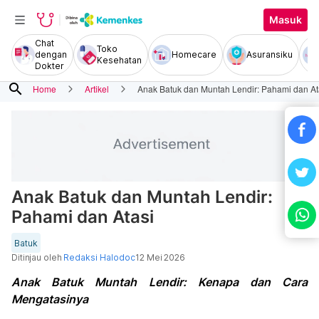
Masuk
Chat
Toko
dengan
Homecare
Asuransiku
Kesehatan
Dokter
search
Home
Artikel
Anak Batuk dan Muntah Lendir: Pahami dan At
Anak Batuk dan Muntah Lendir:
Pahami dan Atasi
Batuk
Ditinjau oleh
Redaksi Halodoc
12 Mei 2026
Anak Batuk Muntah Lendir: Kenapa dan Cara
Mengatasinya