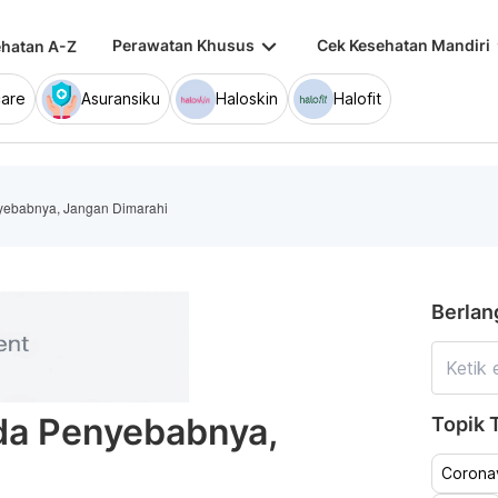
keyboard_arrow_down
keybo
Perawatan Khusus
Cek Kesehatan Mandiri
hatan A-Z
are
Asuransiku
Haloskin
Halofit
ebabnya, Jangan Dimarahi
Berlan
a Penyebabnya,
Topik T
Coronav