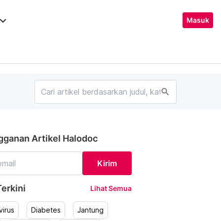
ard_arrow_down
Masuk
search
gganan Artikel Halodoc
Kirim
erkini
Lihat Semua
irus
Diabetes
Jantung