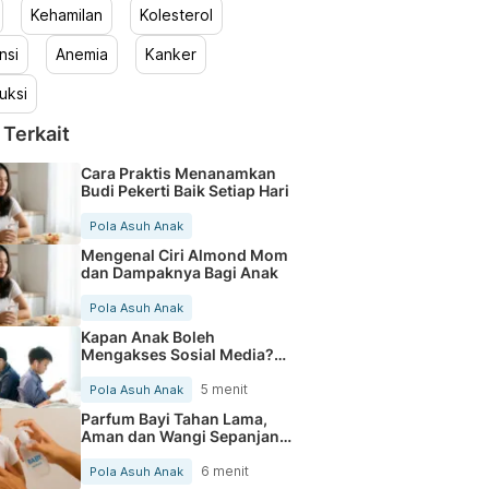
Kehamilan
Kolesterol
nsi
Anemia
Kanker
uksi
 Terkait
Cara Praktis Menanamkan
Budi Pekerti Baik Setiap Hari
Pola Asuh Anak
Mengenal Ciri Almond Mom
dan Dampaknya Bagi Anak
Pola Asuh Anak
Kapan Anak Boleh
Mengakses Sosial Media?
Ini yang Perlu Orang Tua
Pahami
5 menit
Pola Asuh Anak
Parfum Bayi Tahan Lama,
Aman dan Wangi Sepanjang
Hari
6 menit
Pola Asuh Anak