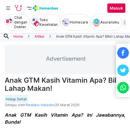
Masuk
Chat
Toko
dengan
Homecare
Asuransiku
Kesehatan
Dokter
search
Home
Artikel
Anak GTM Kasih Vitamin Apa? Bikin Lahap Ma
Anak GTM Kasih Vitamin Apa? Bikin
Lahap Makan!
Hidup Sehat
Ditinjau oleh
Redaksi Halodoc
25 Maret 2026
Anak GTM Kasih Vitamin Apa? Ini Jawabannya,
Bunda!