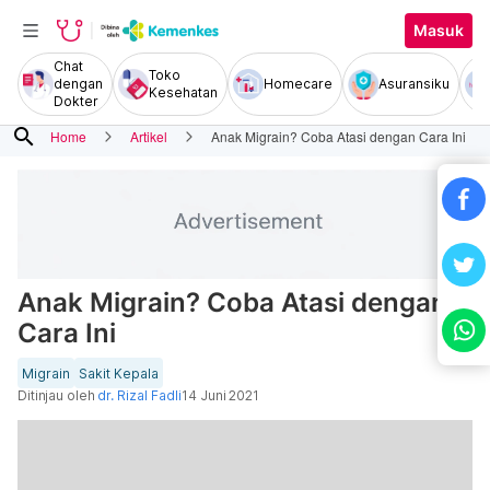
Masuk
Chat
Toko
dengan
Homecare
Asuransiku
Kesehatan
Dokter
search
Home
Artikel
Anak Migrain? Coba Atasi dengan Cara Ini
Anak Migrain? Coba Atasi dengan
Cara Ini
Migrain
Sakit Kepala
Ditinjau oleh
dr. Rizal Fadli
14 Juni 2021