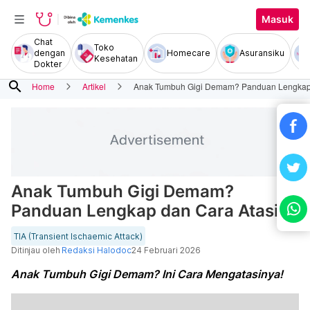
Masuk
Chat
Toko
dengan
Homecare
Asuransiku
Kesehatan
Dokter
search
Home
Artikel
Anak Tumbuh Gigi Demam? Panduan Lengkap 
Anak Tumbuh Gigi Demam?
Panduan Lengkap dan Cara Atasi
TIA (Transient Ischaemic Attack)
Ditinjau oleh
Redaksi Halodoc
24 Februari 2026
Anak Tumbuh Gigi Demam? Ini Cara Mengatasinya!