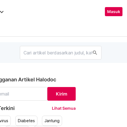
ard_arrow_down
Masuk
search
gganan Artikel Halodoc
Kirim
erkini
Lihat Semua
irus
Diabetes
Jantung