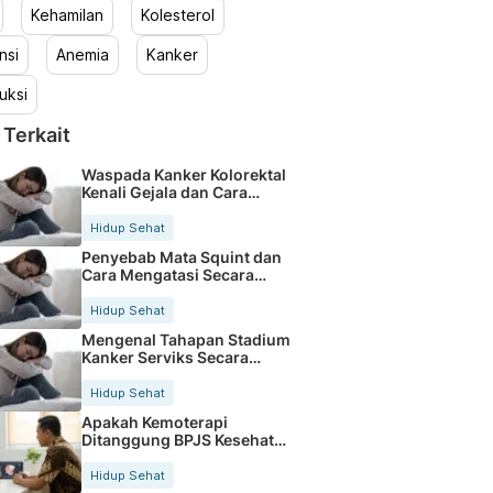
Kehamilan
Kolesterol
nsi
Anemia
Kanker
uksi
 Terkait
Waspada Kanker Kolorektal
Kenali Gejala dan Cara
Mencegahnya
Hidup Sehat
Penyebab Mata Squint dan
Cara Mengatasi Secara
Tepat
Hidup Sehat
Mengenal Tahapan Stadium
Kanker Serviks Secara
Lengkap
Hidup Sehat
Apakah Kemoterapi
Ditanggung BPJS Kesehatan
Lengkapnya
Hidup Sehat