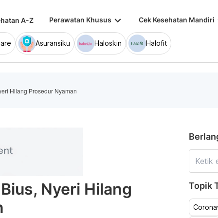
keyboard_arrow_down
keybo
Perawatan Khusus
Cek Kesehatan Mandiri
hatan A-Z
are
Asuransiku
Haloskin
Halofit
Nyeri Hilang Prosedur Nyaman
Berlan
Bius, Nyeri Hilang
Topik T
n
Coronav