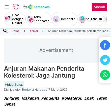
Masuk
Chat
Toko
dengan
Homecare
Asuransiku
Kesehatan
Dokter
search
Home
Artikel
Anjuran Makanan Penderita Kolesterol: Jaga 
Anjuran Makanan Penderita
Kolesterol: Jaga Jantung
Hidup Sehat
Ditinjau oleh
Redaksi Halodoc
17 Maret 2026
Anjuran Makanan Penderita Kolesterol: Enak Tetap
Sehat