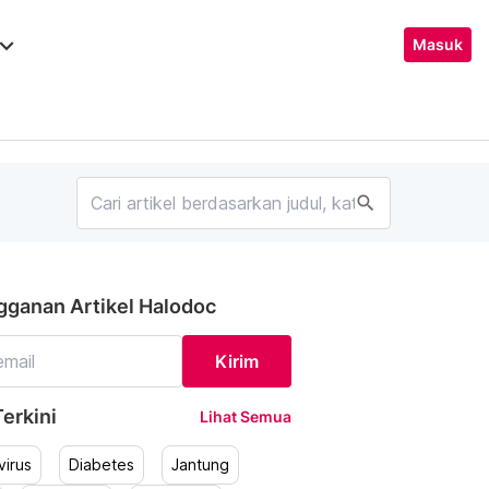
ard_arrow_down
Masuk
search
gganan Artikel Halodoc
Kirim
erkini
Lihat Semua
irus
Diabetes
Jantung