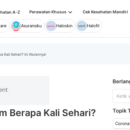
keyboard_arrow_down
keybo
Perawatan Khusus
Cek Kesehatan Mandiri
hatan A-Z
are
Asuransiku
Haloskin
Halofit
a Kali Sehari? Ini Aturannya!
Berlan
um Berapa Kali Sehari?
Topik T
Coronav