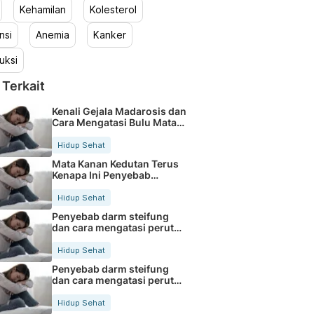
Kehamilan
Kolesterol
nsi
Anemia
Kanker
uksi
 Terkait
Kenali Gejala Madarosis dan
Cara Mengatasi Bulu Mata
Rontok
Hidup Sehat
Mata Kanan Kedutan Terus
Kenapa Ini Penyebab
Medisnya
Hidup Sehat
Penyebab darm steifung
dan cara mengatasi perut
kaku secara alami
Hidup Sehat
Penyebab darm steifung
dan cara mengatasi perut
kaku secara alami
Hidup Sehat