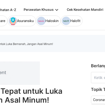
keyboard_arrow_down
keybo
Perawatan Khusus
Cek Kesehatan Mandiri
hatan A-Z
are
Asuransiku
Haloskin
Halofit
untuk Luka Bernanah, Jangan Asal Minum!
Berlan
 Tepat untuk Luka
Topik T
n Asal Minum!
Coronav