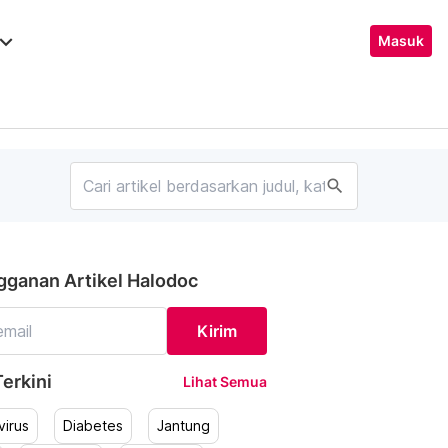
ard_arrow_down
Masuk
search
gganan Artikel Halodoc
Kirim
erkini
Lihat Semua
irus
Diabetes
Jantung