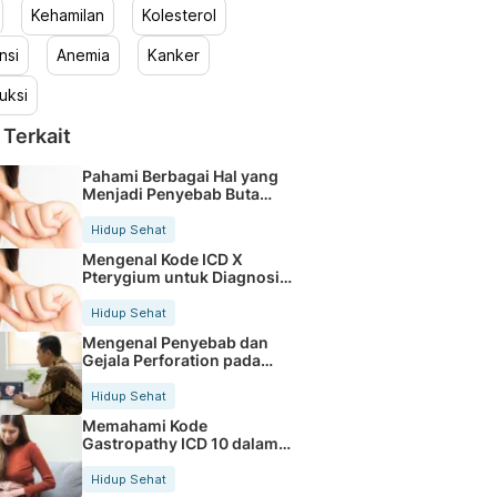
Kehamilan
Kolesterol
nsi
Anemia
Kanker
uksi
 Terkait
Pahami Berbagai Hal yang
Menjadi Penyebab Buta
Warna
Hidup Sehat
Mengenal Kode ICD X
Pterygium untuk Diagnosis
Mata
Hidup Sehat
Mengenal Penyebab dan
Gejala Perforation pada
Tubuh
Hidup Sehat
Memahami Kode
Gastropathy ICD 10 dalam
Rekam Medis Pasien
Hidup Sehat