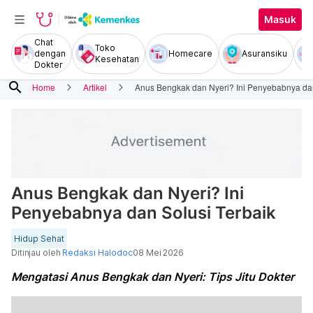
Masuk
Chat
Toko
dengan
Homecare
Asuransiku
Kesehatan
Dokter
search
Home
Artikel
Anus Bengkak dan Nyeri? Ini Penyebabnya dan
Anus Bengkak dan Nyeri? Ini
Penyebabnya dan Solusi Terbaik
Hidup Sehat
Ditinjau oleh
Redaksi Halodoc
08 Mei 2026
Mengatasi Anus Bengkak dan Nyeri: Tips Jitu Dokter