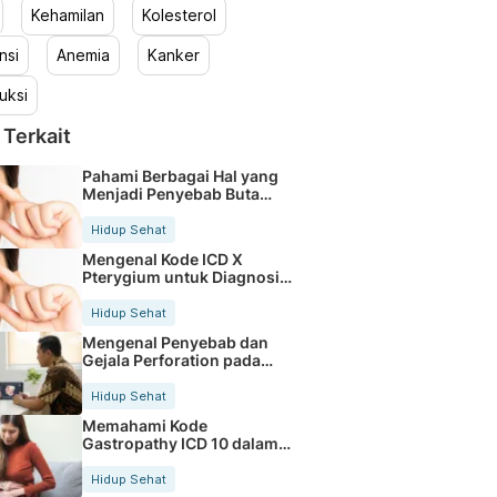
Kehamilan
Kolesterol
nsi
Anemia
Kanker
uksi
 Terkait
Pahami Berbagai Hal yang
Menjadi Penyebab Buta
Warna
Hidup Sehat
Mengenal Kode ICD X
Pterygium untuk Diagnosis
Mata
Hidup Sehat
Mengenal Penyebab dan
Gejala Perforation pada
Tubuh
Hidup Sehat
Memahami Kode
Gastropathy ICD 10 dalam
Rekam Medis Pasien
Hidup Sehat