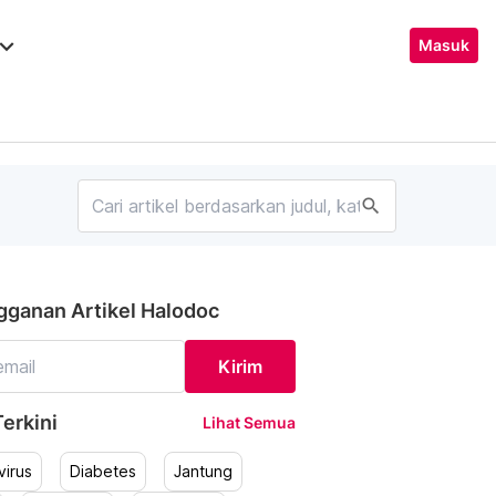
ard_arrow_down
Masuk
search
gganan Artikel Halodoc
Kirim
erkini
Lihat Semua
irus
Diabetes
Jantung