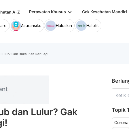
keyboard_arrow_down
keybo
Perawatan Khusus
Cek Kesehatan Mandiri
hatan A-Z
are
Asuransiku
Haloskin
Halofit
Lulur? Gak Bakal Ketuker Lagi!
Berlan
ub dan Lulur? Gak
Topik T
i!
Coronav