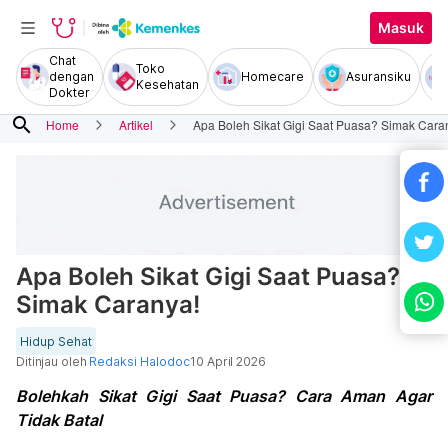
Masuk
Chat
Toko
dengan
Homecare
Asuransiku
Kesehatan
Dokter
search
Home
Artikel
Apa Boleh Sikat Gigi Saat Puasa? Simak Cara
Apa Boleh Sikat Gigi Saat Puasa?
Simak Caranya!
Hidup Sehat
Ditinjau oleh
Redaksi Halodoc
10 April 2026
Bolehkah Sikat Gigi Saat Puasa? Cara Aman Agar
Tidak Batal