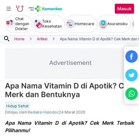
Masuk
Chat
Toko
dengan
Homecare
Asuransiku
Kesehatan
Dokter
search
Home
Artikel
Apa Nama Vitamin D di Apotik? Cek Merk dan
Apa Nama Vitamin D di Apotik? Cek
Merk dan Bentuknya
Hidup Sehat
Ditinjau oleh
Redaksi Halodoc
24 Maret 2026
Apa Nama Vitamin D di Apotik? Cek Merk Terbaik
Pilihanmu!